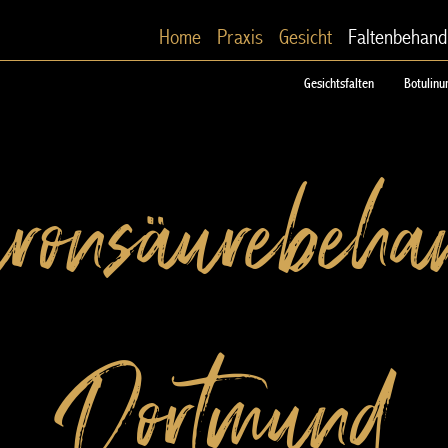
Home
Praxis
Gesicht
Faltenbehand
Gesichtsfalten
Botulinu
ronsäurebeha
Dortmund