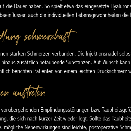
auf die Dauer haben. So spielt etwa das eingesetzte Hyaluron
t beeinflussen auch die individuellen Lebensgewohnheiten die 
dlung schmerzhaft?
nen starken Schmerzen verbunden. Die Injektionsnadel selbst i
er hinaus zusätzlich betäubende Substanzen. Auf Wunsch kann
tlich berichten Patienten von einem leichten Druckschmerz wä
en auftreten?
 vorübergehenden Empfindungsstörungen bzw. Taubheitsgefüh
g, die sich nach kurzer Zeit wieder legt. Sollte das Taubhei
ere, mögliche Nebenwirkungen sind leichte, postoperative Sch