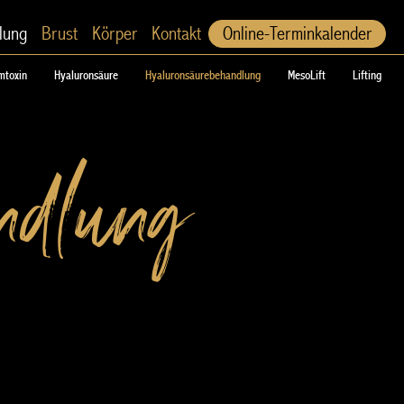
lung
Brust
Körper
Kontakt
Online-Terminkalender
mtoxin
Hyaluronsäure
Hyaluronsäurebehandlung
MesoLift
Lifting
ndlung