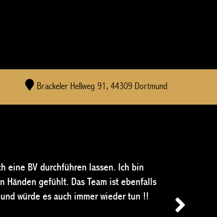
Brackeler Hellweg 91, 44309 Dortmund
Vom Beratungs
h eine BV durchführen lassen. Ich bin
grandios. Da
n Händen gefühlt. Das Team ist ebenfalls
habe ich mic
und würde es auch immer wieder tun !!